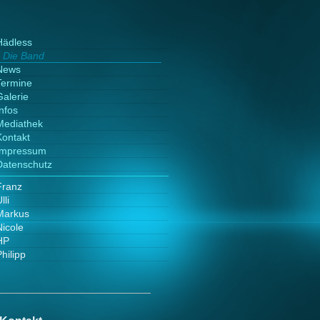
Hädless
Die Band
News
Termine
Galerie
Infos
Mediathek
Kontakt
Impressum
Datenschutz
Franz
lli
Markus
Nicole
HP
hilipp